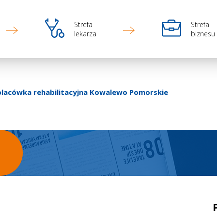
Ikona
Ikona
Strefa
Strefa
lekarza
biznesu
lacówka rehabilitacyjna Kowalewo Pomorskie