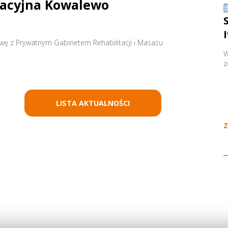
tacyjna Kowalewo
ę z Prywatnym Gabinetem Rehabilitacji i Masażu
W
z
LISTA AKTUALNOŚCI
Z