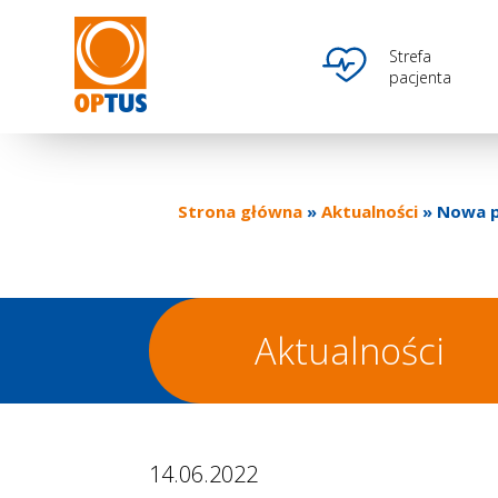
Przejdź
do
Optus
Ikona
Strefa
treści
pacjenta
main
menu
Strona główna
Aktualności
Nowa p
Ścieżka
nawigacyjna
Aktualności
14.06.2022