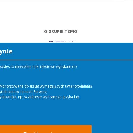
O GRUPIE TZMO
ynie
Dziś GRUPA TZMO to
kies to niewielkie pliki tekstowe wysyłane do
ponad 50 spółek w 18
krajach. Nasze produkty
docierają do 1/3 ludności
świata. Chcemy dostarczać
 wykorzystywane do usług wymagających uwierzytelniania
naszym klientom produkty
telniania w ramach Serwisu;
najwyższej jakości, dzięki
żytkownika, np. w zakresie wybranego języka lub
którym żyje im się łatwiej,
wygodniej, bezpieczniej.
CZYTAJ
WIĘCEJ