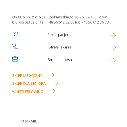
OPTUS Sp. z o.o.;
ul. Żółkiewskiego 20/26; 87-100 Toruń
biuro@optus.pl
;
tel.: +48 56 612 32 88
lub
+48 56 612 36 78
Ikona
Strefa pacjenta
Optus
Ikona
Strefa lekarza
main
menu
Ikona
Strefa biznesu
SKLEP MEDYCZNY
Linki
SKLEP DLA SENIORA
w
WHISTLEBLOWING
stopce
O FIRMIE