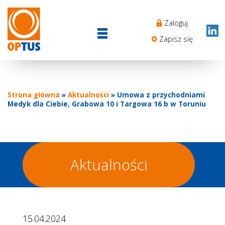
Przejdź
Sekcj
do
Zaloguj
Login
treści
menu
Zapisz się
Strona główna
Aktualności
Umowa z przychodniami
Ścieżka
Medyk dla Ciebie, Grabowa 10 i Targowa 16 b w Toruniu
nawigacyjna
Aktualności
15.04.2024