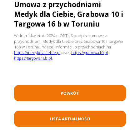
Umowa z przychodniami
Medyk dla Ciebie, Grabowa 10 i
Targowa 16 b w Toruniu
W dniu 1 kwietnia 2024 r. OPTUS podpisał umowę z
przychodniami Medyk dla Ciebie oraz Grabowa 10 i Targowa
16b w Toruniu. Więcej informacji o przychodniach na
https://medykdlaciebie.pl
oraz
https://grabowa10.pl
i
https://targowa16b.pl
.
POWRÓT
LISTA AKTUALNOŚCI