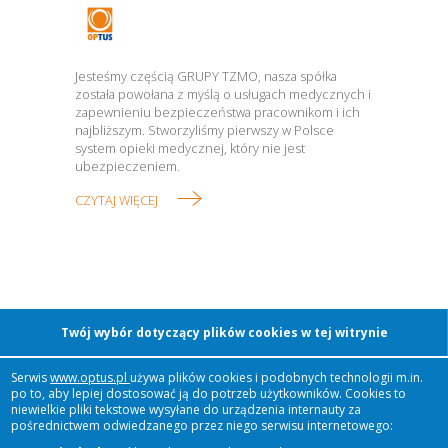
Jesteśmy częścią GRUPY TZMO, nasza spółka
została powołana z myślą o usługach medycznych i
zapewnieniu bezpieczeństwa pracownikom i ich
najbliższym. Stworzyliśmy pierwszy w Polsce
system opieki medycznej, który nie jest
ubezpieczeniem.
CZYTAJ WIĘCEJ
O GRUPIE TZMO
Twój wybór dotyczący plików cookies w tej witrynie
Serwis
www.optus.pl
używa plików cookies i podobnych technologii m.in.
po to, aby lepiej dostosować ją do potrzeb użytkowników. Cookies to
Dziś GRUPA TZMO to ponad 50 spółek w 18
niewielkie pliki tekstowe wysyłane do urządzenia internauty za
krajach. Nasze produkty docierają do 1/3 ludności
pośrednictwem odwiedzanego przez niego serwisu internetowego:
świata. Chcemy dostarczać naszym klientom