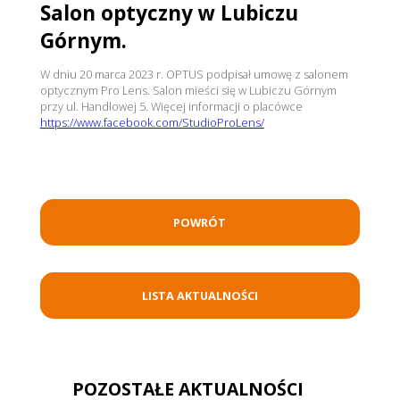
Salon optyczny w Lubiczu
Górnym.
W dniu 20 marca 2023 r. OPTUS podpisał umowę z salonem
optycznym Pro Lens. Salon mieści się w Lubiczu Górnym
przy ul. Handlowej 5. Więcej informacji o placówce
https://www.facebook.com/StudioProLens/
POWRÓT
LISTA AKTUALNOŚCI
POZOSTAŁE AKTUALNOŚCI