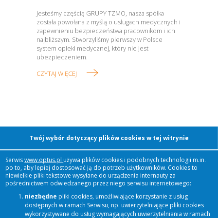
Jesteśmy częścią GRUPY TZMO, nasza spółka
została powołana z myślą o usługach medycznych i
zapewnieniu bezpieczeństwa pracownikom i ich
najbliższym. Stworzyliśmy pierwszy w Polsce
system opieki medycznej, który nie jest
ubezpieczeniem.
CZYTAJ WIĘCEJ
O GRUPIE TZMO
Twój wybór dotyczący plików cookies w tej witrynie
Serwis
www.optus.pl
używa plików cookies i podobnych technologii m.in.
po to, aby lepiej dostosować ją do potrzeb użytkowników. Cookies to
Dziś GRUPA TZMO to ponad 50 spółek w 18
niewielkie pliki tekstowe wysyłane do urządzenia internauty za
krajach. Nasze produkty docierają do 1/3 ludności
pośrednictwem odwiedzanego przez niego serwisu internetowego:
świata. Chcemy dostarczać naszym klientom
niezbędne
pliki cookies, umożliwiające korzystanie z usług
produkty najwyższej jakości, dzięki którym żyje im
dostępnych w ramach Serwisu, np. uwierzytelniające pliki cookies
się łatwiej, wygodniej, bezpieczniej.
wykorzystywane do usług wymagających uwierzytelniania w ramach