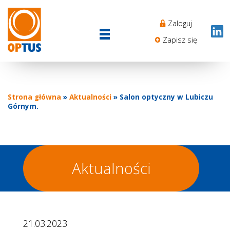
Przejdź
Sekcj
do
Zaloguj
Login
treści
menu
Zapisz się
Strona główna
Aktualności
Salon optyczny w Lubiczu
Ścieżka
Górnym.
nawigacyjna
Aktualności
21.03.2023