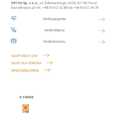
OPTUS Sp. z o.o.;
ul. Żółkiewskiego 20/26; 87-100 Toruń
biuro@optus.pl
;
tel.: +48 56 612 32 88
lub
+48 56 612 36 78
Ikona
Strefa pacjenta
Optus
Ikona
Strefa lekarza
main
menu
Ikona
Strefa biznesu
SKLEP MEDYCZNY
Linki
SKLEP DLA SENIORA
w
WHISTLEBLOWING
stopce
O FIRMIE