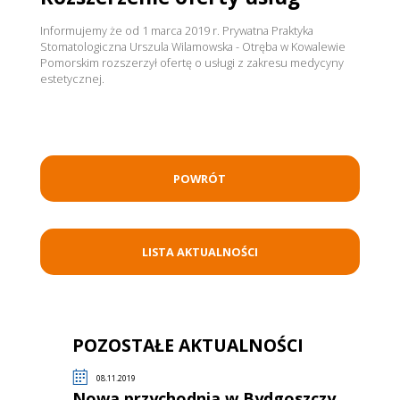
Informujemy że od 1 marca 2019 r. Prywatna Praktyka
Stomatologiczna Urszula Wilamowska - Otręba w Kowalewie
Pomorskim rozszerzył ofertę o usługi z zakresu medycyny
estetycznej.
POWRÓT
LISTA AKTUALNOŚCI
POZOSTAŁE AKTUALNOŚCI
08.11.2019
Nowa przychodnia w Bydgoszczy