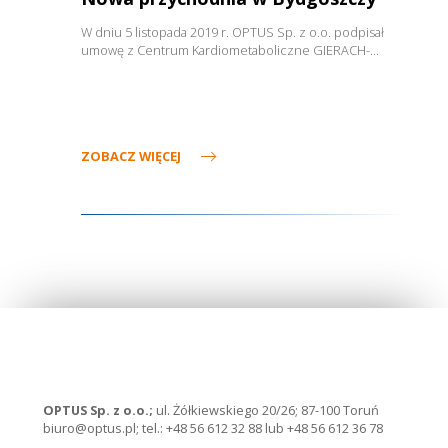
W dniu 5 listopada 2019 r. OPTUS Sp. z o.o. podpisał
umowę z Centrum Kardiometaboliczne GIERACH-…
ZOBACZ WIĘCEJ
OPTUS Sp. z o.o.;
ul. Żółkiewskiego 20/26; 87-100 Toruń
biuro@optus.pl
;
tel.: +48 56 612 32 88
lub
+48 56 612 36 78