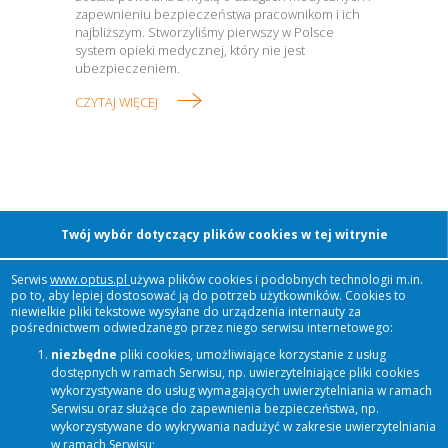
zapewnieniu bezpieczeństwa pracownikom i ich
najbliższym. Stworzyliśmy pierwszy w Polsce
system opieki medycznej, który nie jest
ubezpieczeniem.
CZYTAJ WIĘCEJ
O GRUPIE TZMO
Twój wybór dotyczący plików cookies w tej witrynie
Serwis
www.optus.pl
używa plików cookies i podobnych technologii m.in.
po to, aby lepiej dostosować ją do potrzeb użytkowników. Cookies to
Dziś GRUPA TZMO to ponad 50 spółek w 18
niewielkie pliki tekstowe wysyłane do urządzenia internauty za
krajach. Nasze produkty docierają do 1/3 ludności
pośrednictwem odwiedzanego przez niego serwisu internetowego:
świata. Chcemy dostarczać naszym klientom
niezbędne
pliki cookies, umożliwiające korzystanie z usług
produkty najwyższej jakości, dzięki którym żyje im
dostępnych w ramach Serwisu, np. uwierzytelniające pliki cookies
się łatwiej, wygodniej, bezpieczniej.
wykorzystywane do usług wymagających uwierzytelniania w ramach
Serwisu oraz służące do zapewnienia bezpieczeństwa, np.
CZYTAJ WIĘCEJ
wykorzystywane do wykrywania nadużyć w zakresie uwierzytelniania
w ramach Serwisu;