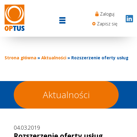
Przejdź
Sekcj
do
Zaloguj
Login
treści
menu
Zapisz się
Strona główna
Aktualności
Rozszerzenie oferty usług
Ścieżka
nawigacyjna
Aktualności
04.03.2019
Rozszerzenie oferty usług