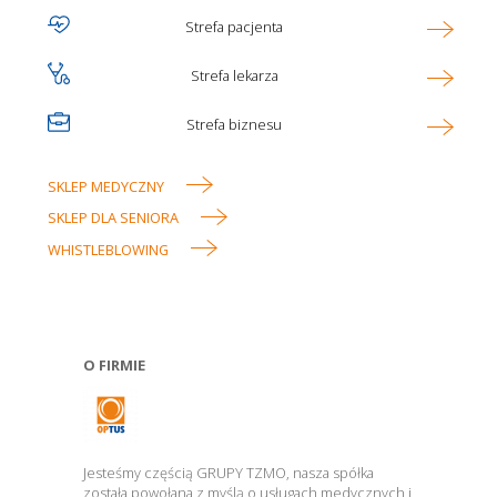
Ikona
Strefa pacjenta
Optus
Ikona
Strefa lekarza
main
menu
Ikona
Strefa biznesu
SKLEP MEDYCZNY
Linki
SKLEP DLA SENIORA
w
WHISTLEBLOWING
stopce
O FIRMIE
Jesteśmy częścią GRUPY TZMO, nasza spółka
została powołana z myślą o usługach medycznych i