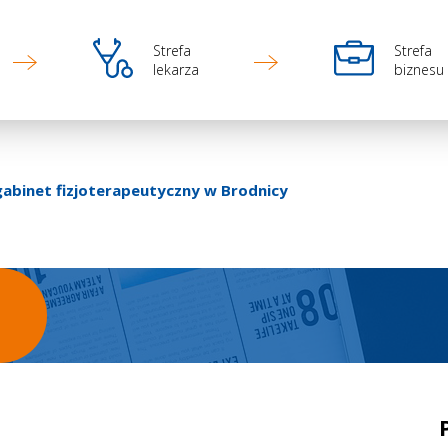
Ikona
Ikona
Strefa
Strefa
lekarza
biznesu
binet fizjoterapeutyczny w Brodnicy