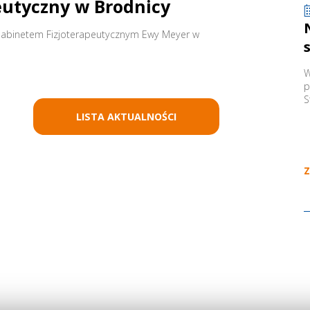
eutyczny w Brodnicy
Gabinetem Fizjoterapeutycznym Ewy Meyer w
W
p
S
LISTA AKTUALNOŚCI
Z