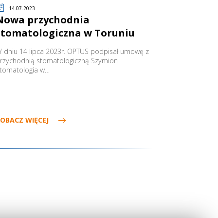
14.07.2023
Nowa przychodnia
stomatologiczna w Toruniu
 dniu 14 lipca 2023r. OPTUS podpisał umowę z
rzychodnią stomatologiczną Szymion
tomatologia w…
OBACZ WIĘCEJ