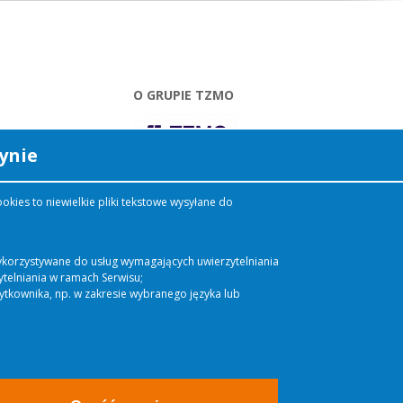
O GRUPIE TZMO
ynie
Dziś GRUPA TZMO to
kies to niewielkie pliki tekstowe wysyłane do
ponad 50 spółek w 18
krajach. Nasze produkty
docierają do 1/3 ludności
świata. Chcemy dostarczać
 wykorzystywane do usług wymagających uwierzytelniania
naszym klientom produkty
telniania w ramach Serwisu;
najwyższej jakości, dzięki
żytkownika, np. w zakresie wybranego języka lub
którym żyje im się łatwiej,
wygodniej, bezpieczniej.
CZYTAJ
WIĘCEJ