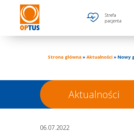
Przejdź
do
Optus
Ikona
Strefa
treści
pacjenta
main
menu
Strona główna
Aktualności
Nowy ga
Ścieżka
nawigacyjna
Aktualności
06.07.2022