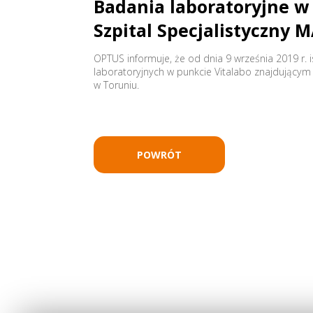
Badania laboratoryjne w
Szpital Specjalistyczny
OPTUS informuje, że od dnia 9 września 2019 r.
laboratoryjnych w punkcie Vitalabo znajdującym 
w Toruniu.
POWRÓT