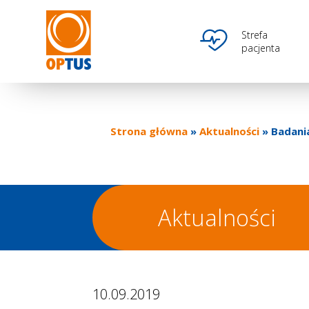
Przejdź
do
Optus
Ikona
Strefa
treści
pacjenta
main
menu
Strona główna
Aktualności
Badania
Ścieżka
nawigacyjna
Aktualności
10.09.2019