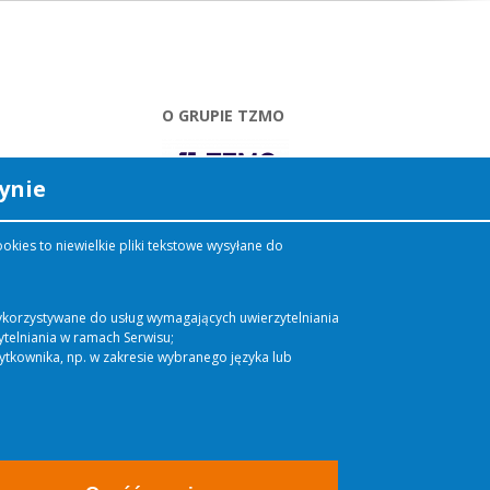
O GRUPIE TZMO
ynie
Dziś GRUPA TZMO to
kies to niewielkie pliki tekstowe wysyłane do
ponad 50 spółek w 18
krajach. Nasze produkty
docierają do 1/3 ludności
świata. Chcemy dostarczać
 wykorzystywane do usług wymagających uwierzytelniania
naszym klientom produkty
telniania w ramach Serwisu;
najwyższej jakości, dzięki
żytkownika, np. w zakresie wybranego języka lub
którym żyje im się łatwiej,
wygodniej, bezpieczniej.
CZYTAJ
WIĘCEJ