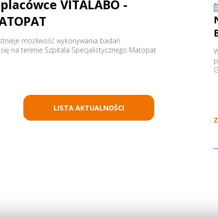
 placówce VITALABO -
 MATOPAT
 istnieje możliwość wykonywania badań
się na terenie Szpitala Specjalistycznego Matopat
W
p
G
LISTA AKTUALNOŚCI
Z